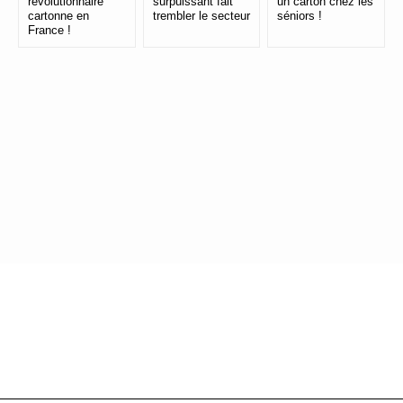
révolutionnaire
surpuissant fait
un carton chez les
cartonne en
trembler le secteur
séniors !
France !