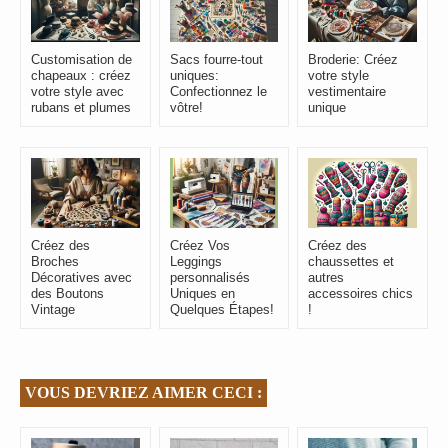
Customisation de
Sacs fourre-tout
Broderie: Créez
chapeaux : créez
uniques:
votre style
votre style avec
Confectionnez le
vestimentaire
rubans et plumes
vôtre!
unique
Créez des
Créez Vos
Créez des
Broches
Leggings
chaussettes et
Décoratives avec
personnalisés
autres
des Boutons
Uniques en
accessoires chics
Vintage
Quelques Étapes!
!
VOUS DEVRIEZ AIMER CECI :