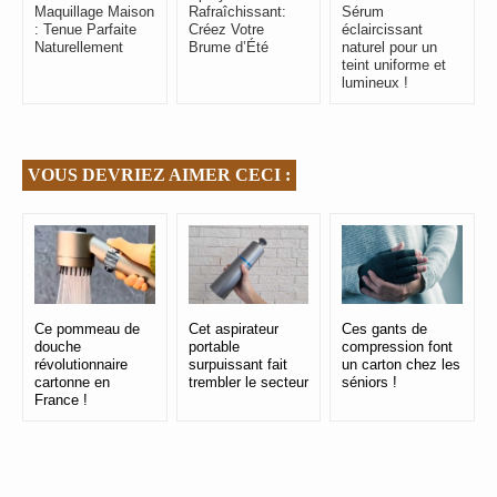
Maquillage Maison
Rafraîchissant:
Sérum
: Tenue Parfaite
Créez Votre
éclaircissant
Naturellement
Brume d’Été
naturel pour un
teint uniforme et
lumineux !
VOUS DEVRIEZ AIMER CECI :
Ce pommeau de
Cet aspirateur
Ces gants de
douche
portable
compression font
révolutionnaire
surpuissant fait
un carton chez les
cartonne en
trembler le secteur
séniors !
France !