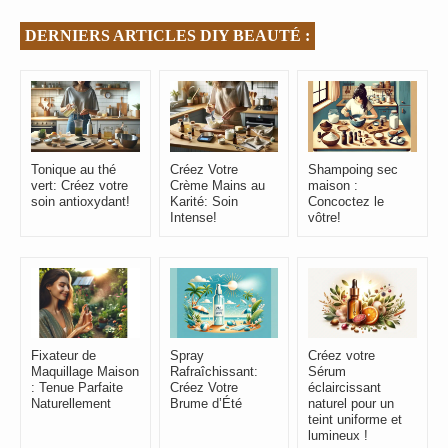
DERNIERS ARTICLES DIY BEAUTÉ :
Tonique au thé
Créez Votre
Shampoing sec
vert: Créez votre
Crème Mains au
maison :
soin antioxydant!
Karité: Soin
Concoctez le
Intense!
vôtre!
Fixateur de
Spray
Créez votre
Maquillage Maison
Rafraîchissant:
Sérum
: Tenue Parfaite
Créez Votre
éclaircissant
Naturellement
Brume d’Été
naturel pour un
teint uniforme et
lumineux !