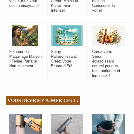
vert: Créez votre
Crème Mains au
maison :
soin antioxydant!
Karité: Soin
Concoctez le
Intense!
vôtre!
Spray
Fixateur de
Créez votre
Rafraîchissant:
Maquillage Maison
Sérum
Créez Votre
: Tenue Parfaite
éclaircissant
Brume d’Été
Naturellement
naturel pour un
teint uniforme et
lumineux !
VOUS DEVRIEZ AIMER CECI :