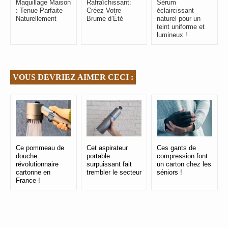
Maquillage Maison
Rafraîchissant:
Sérum
: Tenue Parfaite
Créez Votre
éclaircissant
Naturellement
Brume d’Été
naturel pour un
teint uniforme et
lumineux !
VOUS DEVRIEZ AIMER CECI :
Ce pommeau de
Cet aspirateur
Ces gants de
douche
portable
compression font
révolutionnaire
surpuissant fait
un carton chez les
cartonne en
trembler le secteur
séniors !
France !