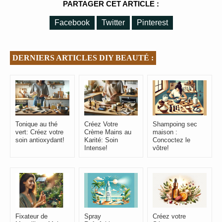
PARTAGER CET ARTICLE :
Facebook
Twitter
Pinterest
DERNIERS ARTICLES DIY BEAUTÉ :
Tonique au thé
Créez Votre
Shampoing sec
vert: Créez votre
Crème Mains au
maison :
soin antioxydant!
Karité: Soin
Concoctez le
Intense!
vôtre!
Fixateur de
Spray
Créez votre