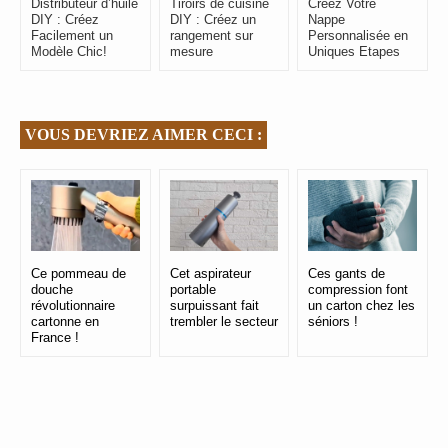
Distributeur d’huile
Tiroirs de cuisine
Créez Votre
DIY : Créez
DIY : Créez un
Nappe
Facilement un
rangement sur
Personnalisée en
Modèle Chic!
mesure
Uniques Etapes
VOUS DEVRIEZ AIMER CECI :
Ce pommeau de
Cet aspirateur
Ces gants de
douche
portable
compression font
révolutionnaire
surpuissant fait
un carton chez les
cartonne en
trembler le secteur
séniors !
France !