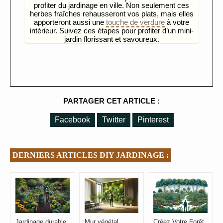
profiter du jardinage en ville. Non seulement ces
herbes fraîches rehausseront vos plats, mais elles
apporteront aussi une
touche de verdure
à votre
intérieur. Suivez ces étapes pour profiter d’un mini-
jardin florissant et savoureux.
PARTAGER CET ARTICLE :
Facebook
Twitter
Pinterest
DERNIERS ARTICLES DIY JARDINAGE :
Jardinage durable
Mur végétal
Créez Votre Forêt