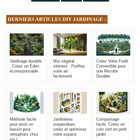
DERNIERS ARTICLES DIY JARDINAGE :
Jardinage durable
Mur végétal
Créez Votre Forêt
: Créez un Éden
intérieur : Purifiez
Comestible pour
écoresponsable
votre air
une Récolte
facilement
Durable
Méthode facile
Jardinières
Compostage
pour avoir un
suspendues:
facile: Créez un
bassin pour
créez et optimisez
coin vert en petit
nénuphars chez
votre espace
jardin
soi !