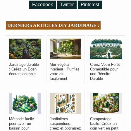
Facebook
Twitter
Pinterest
DERNIERS ARTICLES DIY JARDINAGE :
Jardinage durable
Mur végétal
Créez Votre Forêt
: Créez un Éden
intérieur : Purifiez
Comestible pour
écoresponsable
votre air
une Récolte
facilement
Durable
Méthode facile
Jardinières
Compostage
pour avoir un
suspendues:
facile: Créez un
bassin pour
créez et optimisez
coin vert en petit