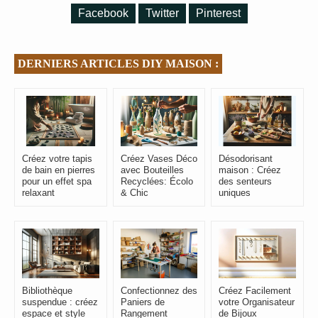
Facebook
Twitter
Pinterest
DERNIERS ARTICLES DIY MAISON :
Créez votre tapis
Créez Vases Déco
Désodorisant
de bain en pierres
avec Bouteilles
maison : Créez
pour un effet spa
Recyclées: Écolo
des senteurs
relaxant
& Chic
uniques
Bibliothèque
Confectionnez des
Créez Facilement
suspendue : créez
Paniers de
votre Organisateur
espace et style
Rangement
de Bijoux