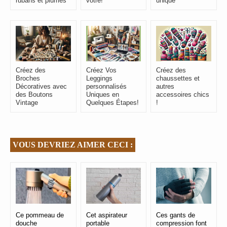
rubans et plumes
vôtre!
unique
Créez des
Créez Vos
Créez des
Broches
Leggings
chaussettes et
Décoratives avec
personnalisés
autres
des Boutons
Uniques en
accessoires chics
Vintage
Quelques Étapes!
!
VOUS DEVRIEZ AIMER CECI :
Ce pommeau de
Cet aspirateur
Ces gants de
douche
portable
compression font