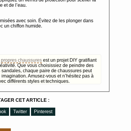
e et de l’eau.
misées avec soin. Évitez de les plonger dans
ec un chiffon humide.
 propres chaussures
est un projet DIY gratifiant
réativité. Que vous choisissiez de peindre des
s sandales, chaque paire de chaussures peut
re imagination. Amusez-vous et n’hésitez pas à
ec différents styles et techniques.
AGER CET ARTICLE :
ook
Twitter
Pinterest