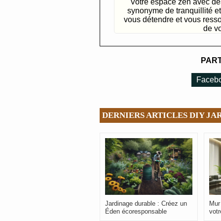
Votre espace zen avec de
synonyme de tranquillité et
vous détendre et vous ressou
de v
PART
Faceb
DERNIERS ARTICLES DIY JA
Jardinage durable : Créez un
Mur 
Éden écoresponsable
votr