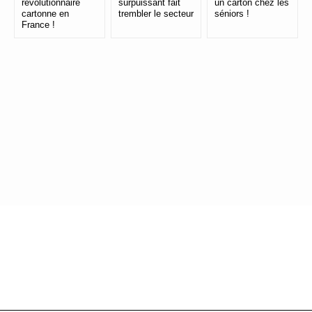
révolutionnaire
surpuissant fait
un carton chez les
cartonne en
trembler le secteur
séniors !
France !