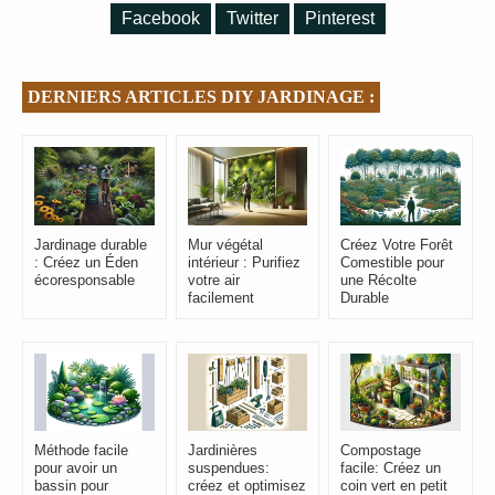
Facebook
Twitter
Pinterest
DERNIERS ARTICLES DIY JARDINAGE :
Jardinage durable
Mur végétal
Créez Votre Forêt
: Créez un Éden
intérieur : Purifiez
Comestible pour
écoresponsable
votre air
une Récolte
facilement
Durable
Méthode facile
Jardinières
Compostage
pour avoir un
suspendues:
facile: Créez un
bassin pour
créez et optimisez
coin vert en petit