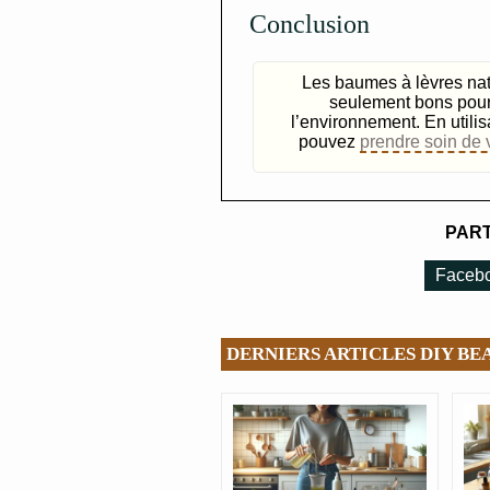
Conclusion
Les baumes à lèvres na
seulement bons pour
l’environnement. En utilis
pouvez
prendre soin de 
PART
Faceb
DERNIERS ARTICLES DIY BEA