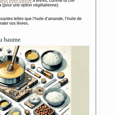
 pour votre baume
à lèvres, comme la cire
la (pour une option végétalienne).
santes telles que l’huile d’amande, l’huile de
rater vos lèvres.
du baume