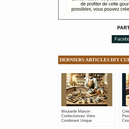
de profiter de cette gou
possibles, vous pouvez créer
PART
Faceb
DERNIERS ARTICLES DIY CUI
Moutarde Maison :
Cré
Confectionnez Votre
Per
Condiment Unique
Crou