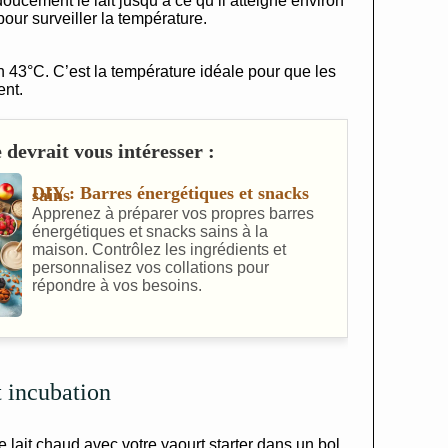
ucement le lait jusqu’à ce qu’il atteigne environ
our surveiller la température.
ron 43°C. C’est la température idéale pour que les
ent.
 devrait vous intéresser :
DIY : Barres énergétiques et snacks sains
Apprenez à préparer vos propres barres
énergétiques et snacks sains à la
maison. Contrôlez les ingrédients et
personnalisez vos collations pour
répondre à vos besoins.
t incubation
 lait chaud avec votre yaourt starter dans un bol.