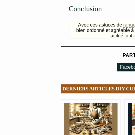
Conclusion
Avec ces astuces de
rang
bien ordonné et agréable à 
facilité tou
PART
Faceb
DERNIERS ARTICLES DIY CUI